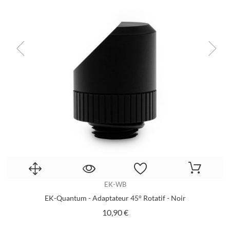
EK-WB
 -
EK-Quantum - Adaptateur 45° Rotatif - Noir
E
Prix
10,90 €