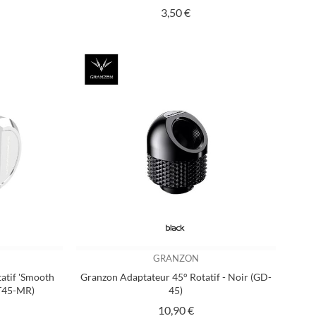
Prix
3,50 €
GRANZON
atif 'Smooth
Granzon Adaptateur 45° Rotatif - Noir (GD-
T45-MR)
45)
Prix
10,90 €