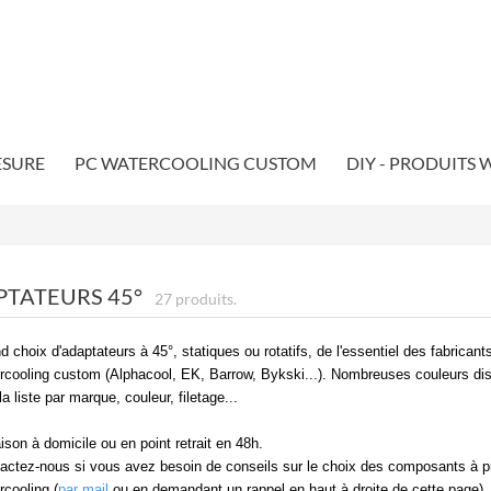
ESURE
PC WATERCOOLING CUSTOM
DIY - PRODUITS
PTATEURS 45°
27 produits.
d choix d'adaptateurs à 45°, statiques ou rotatifs, de l'essentiel des fabricant
rcooling custom (Alphacool, EK, Barrow, Bykski...). Nombreuses couleurs di
 la liste par marque, couleur, filetage...
aison à domicile ou en point retrait en 48h.
actez-nous si vous avez besoin de conseils sur le choix des composants à pré
rcooling (
par mail
ou en demandant un rappel en haut à droite de cette page)