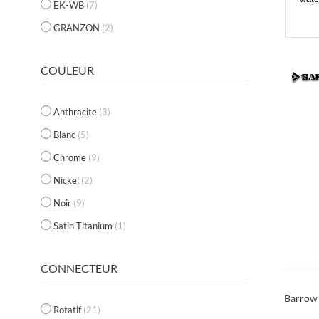
EK-WB
(7)
GRANZON
(2)
COULEUR
Anthracite
(3)
Blanc
(5)
Chrome
(9)
Nickel
(2)
Noir
(9)
Satin Titanium
(1)
CONNECTEUR
Barrow
Rotatif
(21)