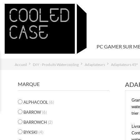
PC GAMER SUR M
Accueil
DIY - Produits Watercooling
Adaptateurs
Adaptateurs 45°
ADA
MARQUE
Gran
ALPHACOOL
(6)
wate
BARROW
(6)
trier
BARROWCH
(2)
Livr
BYKSKI
(4)
Cont
wate