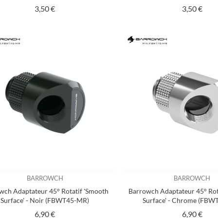
Prix
Prix
3,50 €
3,50 €
BARROWCH
BARROWCH
wch Adaptateur 45° Rotatif 'Smooth
Barrowch Adaptateur 45° Rot
Surface' - Noir (FBWT45-MR)
Surface' - Chrome (FBW
Prix
Prix
6,90 €
6,90 €