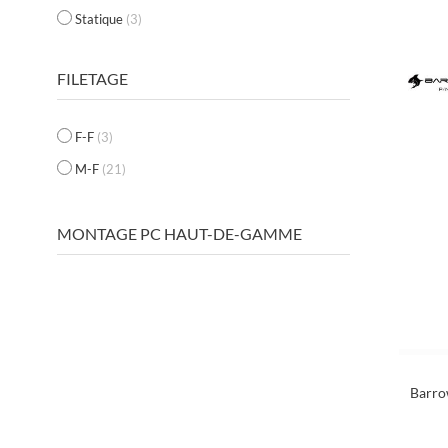
Statique
(3)
FILETAGE
F-F
(3)
M-F
(21)
MONTAGE PC HAUT-DE-GAMME
Barro