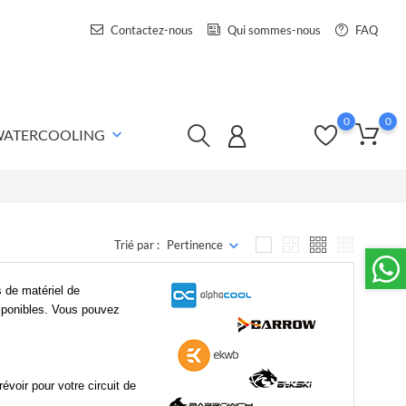
Contactez-nous
Qui sommes-nous
FAQ
0
0
 WATERCOOLING
keyboard_arrow_down
Trié par :
Pertinence
s de matériel de
sponibles. Vous pouvez
voir pour votre circuit de
.