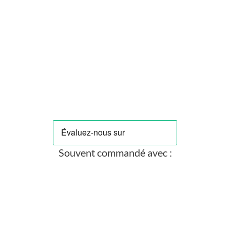
BYKSKI
Bykski Adaptateur 90° Rotatif - Noir (B-RD90-X)
Prix
4,90 €
Souvent commandé avec :