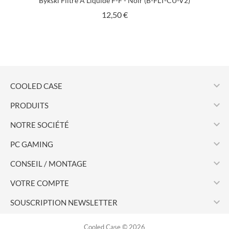
Bykski Filtre À Liquide F-F - Noir (B-FLT-CU-V2)
Prix
12,50 €

COOLED CASE

PRODUITS

NOTRE SOCIÉTÉ

PC GAMING

CONSEIL / MONTAGE

VOTRE COMPTE

SOUSCRIPTION NEWSLETTER
Cooled Case © 2026