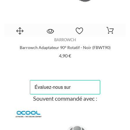
BARROWCH
Barrowch Adaptateur 90° Rotatif - Noir (FBWT90)
B
Prix
4,90 €
Souvent commandé avec :