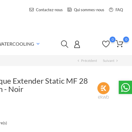
Contactez-nous
Qui sommes-nous
FAQ
0
0
 WATERCOOLING
keyboard_arrow_down
Précédent
Suivant
chevron_left
chevron_right
ue Extender Static MF 28
 - Noir
e(s)