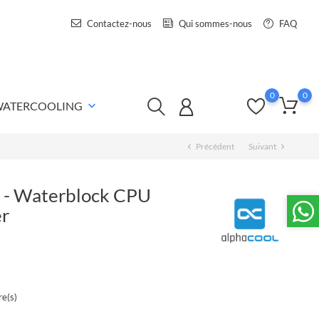
Contactez-nous
Qui sommes-nous
FAQ
0
0
 WATERCOOLING
keyboard_arrow_down
Précédent
Suivant
chevron_left
chevron_right
1 - Waterblock CPU
er
e(s)