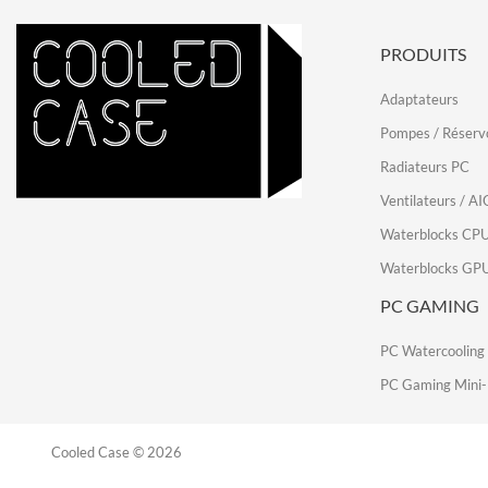
PRODUITS
Adaptateurs
Pompes / Réservo
Radiateurs PC
Ventilateurs / AI
Waterblocks CP
Waterblocks GP
PC GAMING
PC Watercooling
PC Gaming Mini-
Cooled Case © 2026