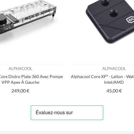
ALPHACOOL
ALPHACOOL
Core Distro Plate 360 Avec Pompe
Alphacool Core XP³ - Laiton - Wa
VPP Apex À Gauche
Intel/AMD
Prix
Prix
249,00 €
45,00 €