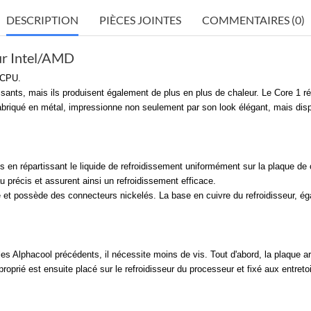
DESCRIPTION
PIÈCES JOINTES
COMMENTAIRES (0)
eur Intel/AMD
k CPU.
sants, mais ils produisent également de plus en plus de chaleur. Le Core 1 r
nt fabriqué en métal, impressionne non seulement par son look élégant, mais 
es en répartissant le liquide de refroidissement uniformément sur la plaque de 
eau précis et assurent ainsi un refroidissement efficace.
lité et possède des connecteurs nickelés. La base en cuivre du refroidisseur, 
Alphacool précédents, il nécessite moins de vis. Tout d'abord, la plaque arr
oprié est ensuite placé sur le refroidisseur du processeur et fixé aux entret