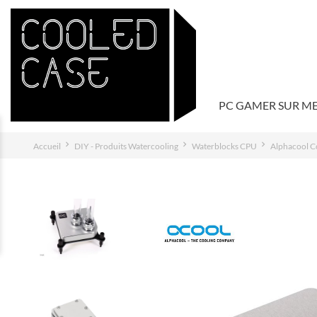
PC GAMER SUR M
Accueil
DIY - Produits Watercooling
Waterblocks CPU
Alphacool Co