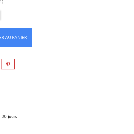
4)
ER AU PANIER
à 30 jours