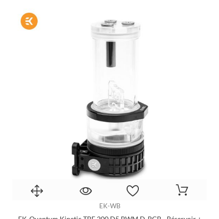
EK-WB
EK-Quantum Kinetic TBE 200 D5 PWM D-RGB - Réservoir +