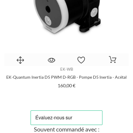
EK-WB
EK-Quantum Inertia D5 PWM D-RGB - Pompe D5 Inertia - Acétal
E
Prix
160,00 €
Souvent commandé avec :