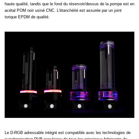
haute qualité, tandis que le fond du réservoir/dessus de la pompe est en
acétal POM noir usiné CNC. L'étanchéité est assurée par un joint
torique EPDM de qualité.
Le D-RGB adressable intégré est compatible avec les technologies de