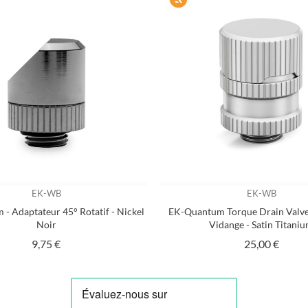
EK-WB
EK-WB
- Adaptateur 45° Rotatif - Nickel
EK-Quantum Torque Drain Valve 
Noir
Vidange - Satin Titani
Prix
Prix
9,75 €
25,00 €