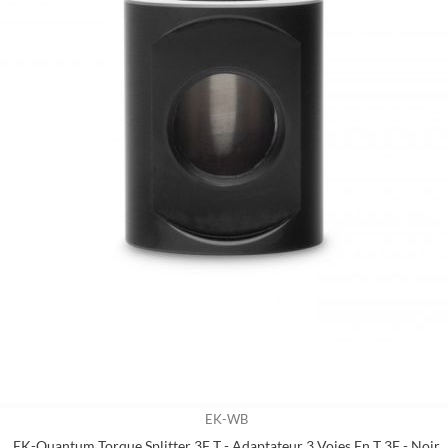
EK-WB
EK-Quantum Torque Splitter 3F T - Adaptateur 3 Voies En T 3F - Noir