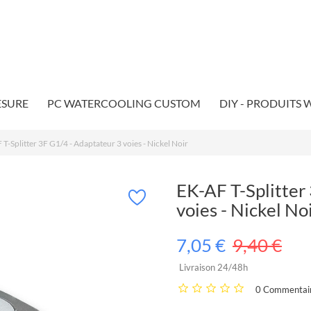
ESURE
PC WATERCOOLING CUSTOM
DIY - PRODUITS
T-Splitter 3F G1/4 - Adaptateur 3 voies - Nickel Noir
EK-AF T-Splitter
voies - Nickel No
7,05 €
9,40 €
Livraison 24/48h
0 Commentair