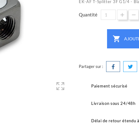
EK-AF T-Splitter 3F G1/4 - Bl
Quantité

AJOUT
Partager sur :
Paiement sécurisé
Livraison sous 24/48h
Délai de retour étendu 