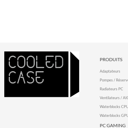
PRODUITS
Adaptateurs
Pompes / Réservo
Radiateurs PC
Ventilateurs / AI
Waterblocks CP
Waterblocks GP
PC GAMING