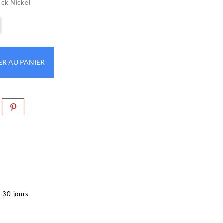
ack Nickel
ER AU PANIER
à 30 jours