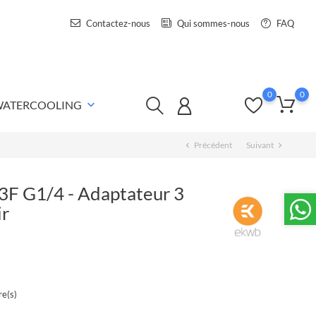
Contactez-nous
Qui sommes-nous
FAQ
0
0
 WATERCOOLING
keyboard_arrow_down
Précédent
Suivant
chevron_left
chevron_right
 3F G1/4 - Adaptateur 3
ir
e(s)