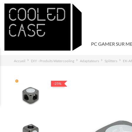
PC GAMER SUR M
Accueil
DIY - Produits Watercooling
Adaptateurs
Splitters
EK-AF 
-25%