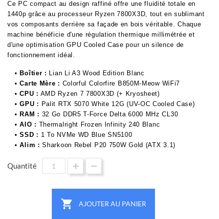
Ce PC compact au design raffiné offre une fluidité totale en
1440p grâce au processeur Ryzen 7800X3D, tout en sublimant
vos composants derrière sa façade en bois véritable. Chaque
machine bénéficie d'une régulation thermique millimétrée et
d'une optimisation GPU Cooled Case pour un silence de
fonctionnement idéal.
•
Boîtier :
Lian Li A3 Wood Edition Blanc
•
Carte Mère :
Colorful Colorfire B850M-Meow WiFi7
•
CPU :
AMD Ryzen 7 7800X3D (+ Kryosheet)
•
GPU :
Palit RTX 5070 White 12G (UV-OC Cooled Case)
•
RAM :
32 Go DDR5 T-Force Delta 6000 MHz CL30
•
AIO :
Thermalright Frozen Infinity 240 Blanc
•
SSD :
1 To NVMe WD Blue SN5100
•
Alim :
Sharkoon Rebel P20 750W Gold (ATX 3.1)
Quantité

AJOUTER AU PANIER