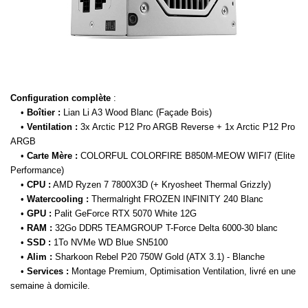
Configuration complète
:
•
Boîtier :
Lian Li A3 Wood Blanc (Façade Bois)
•
Ventilation :
3x Arctic P12 Pro ARGB Reverse + 1x Arctic P12 Pro
ARGB
•
Carte Mère :
COLORFUL COLORFIRE B850M-MEOW WIFI7 (Elite
Performance)
•
CPU :
AMD Ryzen 7 7800X3D (+ Kryosheet Thermal Grizzly)
•
Watercooling :
Thermalright FROZEN INFINITY 240 Blanc
•
GPU :
Palit GeForce RTX 5070 White 12G
•
RAM :
32Go DDR5 TEAMGROUP T-Force Delta 6000-30 blanc
•
SSD :
1To NVMe WD Blue SN5100
•
Alim :
Sharkoon Rebel P20 750W Gold (ATX 3.1) - Blanche
•
Services :
Montage Premium, Optimisation Ventilation, livré en une
semaine à domicile.