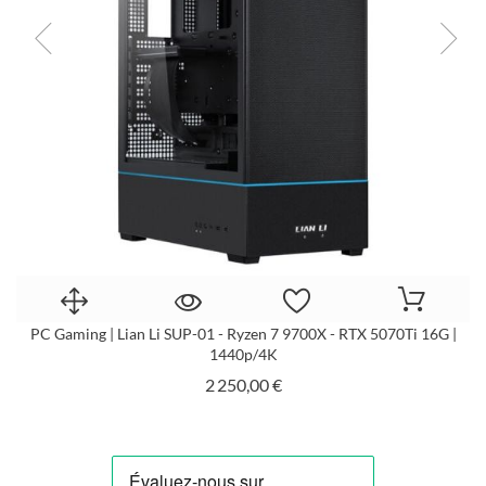
XT
PC Gaming | Lian Li SUP-01 - Ryzen 7 9700X - RTX 5070Ti 16G |
P
1440p/4K
Prix
2 250,00 €