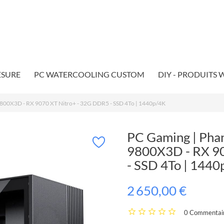
ESURE
PC WATERCOOLING CUSTOM
DIY - PRODUITS
9800X3D - RX 9070 XT Nitro+ - 32G DDR5 - SSD 4To | 1440p/4K
PC Gaming | Pha
9800X3D - RX 9
- SSD 4To | 144
2 650,00 €
0 Commentair