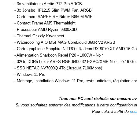
- 3x ventilateurs Arctic P12 Pro ARGB
- 3x Jonsbo HF1215 Slim PWM Fan, ARGB
- Carte mère SAPPHIRE Nitro+ B850M WIFI
- Contact Frame AM5 Thermalright
- Processeur AMD Ryzen 9800X3D
- Thermal Grizzly Kryosheet
- Watercooling AIO MSI MAG CoreLiquid 360R V2 ARGB
- Carte graphique Sapphire NITRO+ Radeon RX 9070 XT AMD 16 Go
- Alimentation Sharkoon Rebel P20 - 1000W - Noir
- 32Go DDR5 Lexar ARES RGB 6400-32 EXPO/XMP Noir - 2x16 Go
- SSD NETAC NV7000Q 4To (Jusqu'à 7100Mbps)
- Windows 11 Pro
- Montage, installation Windows 11 Pro, tests unitaires, régulation co
Tous nos PC sont réalisés sur mesure ave
Si vous souhaitez apporter des modifications à cette configuration 
Pour cela, il suffit de
nou