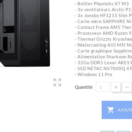
- Boîtier Phanteks XT M3
- 3x ventilateurs Arctic 
- 3x Jonsbo HF1215 Slim
- Carte mère SAPPHIRE N
- Contact Frame AM5 Ther
- Processeur AMD Ryzen
- Thermal Grizzly Kryoshe
- Watercooling AIO MSI 
- Carte graphique Sapph
- Alimentation Sharkoon R
- 32Go DDR5 Lexar ARES 
- SSD NETAC NV7000Q 4To
- Windows 11 Pro
Quantité

AJOUT