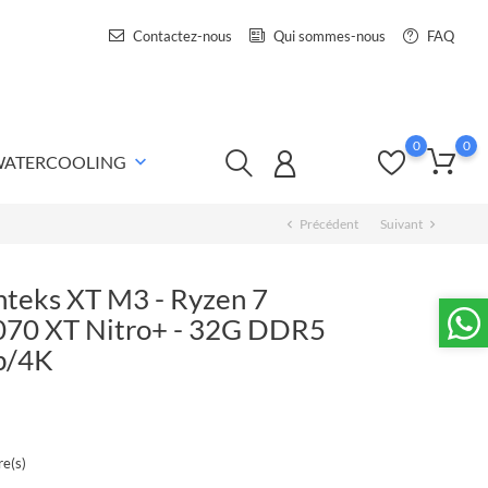
Contactez-nous
Qui sommes-nous
FAQ
0
0
 WATERCOOLING
keyboard_arrow_down
Précédent
Suivant
chevron_left
chevron_right
nteks XT M3 - Ryzen 7
070 XT Nitro+ - 32G DDR5
0p/4K
e(s)