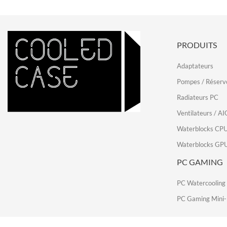
PRODUITS
Adaptateurs
Pompes / Réservo
Radiateurs PC
Ventilateurs / AI
Waterblocks CP
Waterblocks GP
PC GAMING
PC Watercooling
PC Gaming Mini-