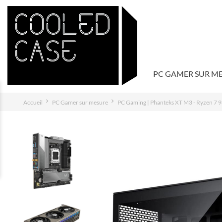
PC GAMER SUR M
Accueil
PC Gamer sur mesure
PC Gaming | Phanteks XT M3 - Ryzen 7 