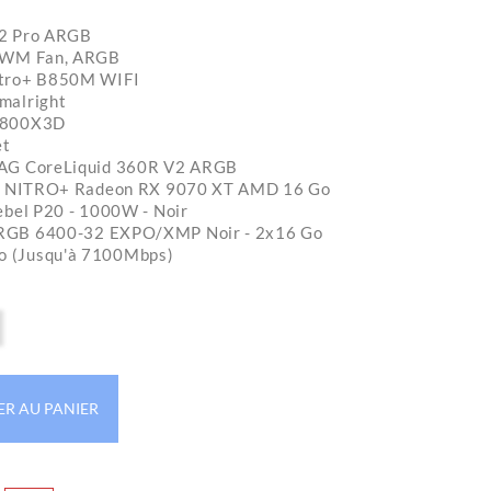
P12 Pro ARGB
 PWM Fan, ARGB
itro+ B850M WIFI
malright
 9800X3D
et
MAG CoreLiquid 360R V2 ARGB
ire NITRO+ Radeon RX 9070 XT AMD 16 Go
ebel P20 - 1000W - Noir
RGB 6400-32 EXPO/XMP Noir - 2x16 Go
 (Jusqu'à 7100Mbps)
ER AU PANIER