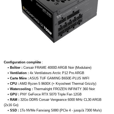
Configuration complète
:
•
Boîtier :
Corsair FRAME 4000D ARGB Noir (Modulaire)
•
Ventilation :
4x Ventilateurs Arctic P12 Pro ARGB
•
Carte Mère :
ASUS TUF GAMING B650E-PLUS WIFI
•
CPU :
AMD Ryzen 5 9600X (+ Kryosheet Thermal Grizzly)
•
Watercooling :
Thermalright FROZEN INFINITY 360 Noir
•
GPU :
PNY GeForce RTX 5070 Triple Fan 12GB
•
RAM :
32Go DDR5 Corsair Vengeance 6000 MHz CL30 ARGB
(2x16 Go)
•
SSD :
1To NVMe Fanxiang S880 (PCIe 4 - jusqu'à 7300 Mo/s)