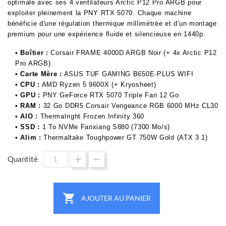
optimale avec ses 4 ventilateurs Arctic P12 Pro ARGB pour
exploiter pleinement la PNY RTX 5070. Chaque machine
bénéficie d'une régulation thermique millimétrée et d'un montage
premium pour une expérience fluide et silencieuse en 1440p.
•
Boîtier :
Corsair FRAME 4000D ARGB Noir (+ 4x Arctic P12
Pro ARGB)
•
Carte Mère :
ASUS TUF GAMING B650E-PLUS WIFI
•
CPU :
AMD Ryzen 5 9600X (+ Kryosheet)
•
GPU :
PNY GeForce RTX 5070 Triple Fan 12 Go
•
RAM :
32 Go DDR5 Corsair Vengeance RGB 6000 MHz CL30
•
AIO :
Thermalright Frozen Infinity 360
•
SSD :
1 To NVMe Fanxiang S880 (7300 Mo/s)
•
Alim :
Thermaltake Toughpower GT 750W Gold (ATX 3.1)
Quantité

AJOUTER AU PANIER