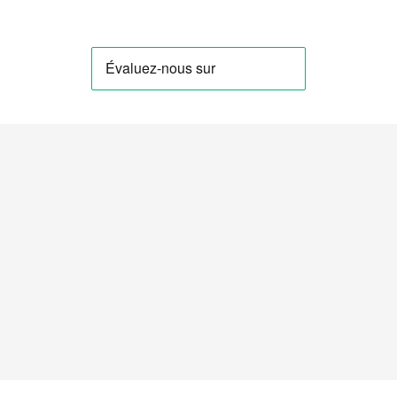






