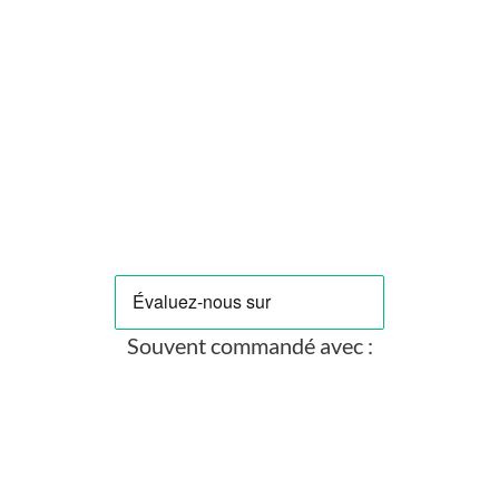
ALPHACOOL
16)
Gants Alphacool - Taille L - Noir
Prix
3,90 €
Souvent commandé avec :