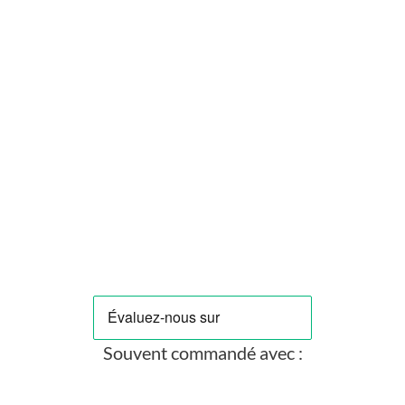
EK-WB
EK-Quantum Torque Extender Static MF 14 - Extension 14mm -
Satin Titanium
Prix
6,90 €
Souvent commandé avec :