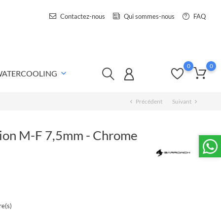
Contactez-nous
Qui sommes-nous
FAQ
0
0
 WATERCOOLING
keyboard_arrow_down
Précédent
Suivant
chevron_left
chevron_right
ion M-F 7,5mm - Chrome
e(s)