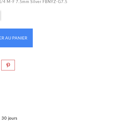
G1/4 M-F 7.5mm Silver FBNYZ-G7.5
ER AU PANIER
à 30 jours