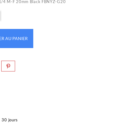
 G1/4 M-F 20mm Black FBNYZ-G20
ER AU PANIER
à 30 jours