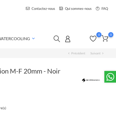
Contactez-nous
Qui sommes-nous
FAQ
0
0
 WATERCOOLING
keyboard_arrow_down
Précédent
Suivant
chevron_left
chevron_right
ion M-F 20mm - Noir
e(s)