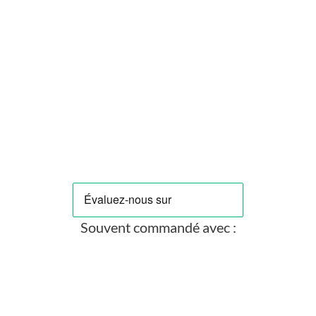
BARROWCH
Barrowch Adaptateur 90° Rotatif - Blanc (FBWT90)
Prix
4,90 €
Souvent commandé avec :