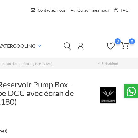
Contactez-nous
Qui sommes-nous
FAQ
0
0
 WATERCOOLING
keyboard_arrow_down
Précédent
c écran de monitoring (GE-A180)
chevron_left
Reservoir Pump Box -
pe DCC avec écran de
A180)
e(s)