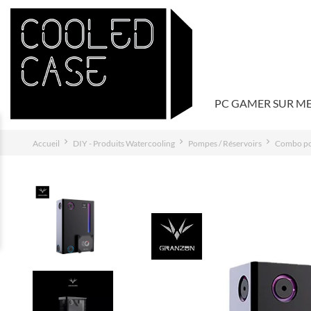
PC GAMER SUR M
Accueil
DIY - Produits Watercooling
Pompes / Réservoirs
Combo po