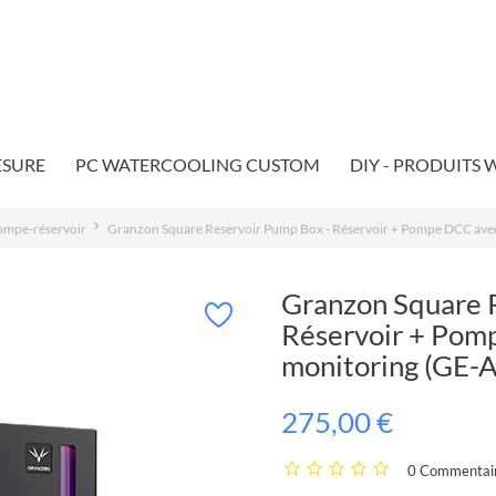
ESURE
PC WATERCOOLING CUSTOM
DIY - PRODUITS
mpe-réservoir
Granzon Square Reservoir Pump Box - Réservoir + Pompe DCC ave
Granzon Square 
Réservoir + Pom
monitoring (GE-
275,00 €
0 Commentair