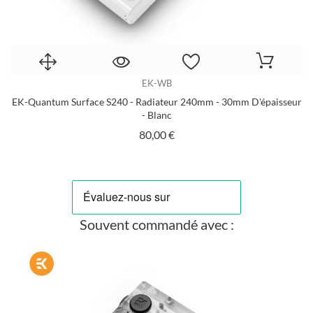
EK-WB
-
EK-Quantum Surface S240 - Radiateur 240mm - 30mm D'épaisseur
E
- Blanc
Prix
80,00 €
Souvent commandé avec :